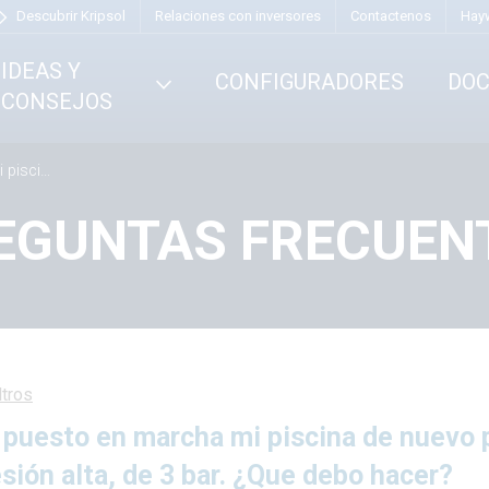
Descubrir Kripsol
Relaciones con inversores
Contactenos
Hay
IDEAS Y
CONFIGURADORES
DO
CONSEJOS
 bar. ¿Que debo hacer?
EGUNTAS FRECUEN
ltros
 puesto en marcha mi piscina de nuevo 
sión alta, de 3 bar. ¿Que debo hacer?