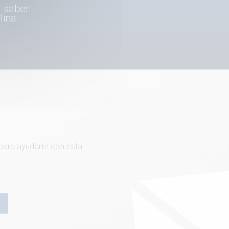
a saber
lina
 para ayudarte con esta