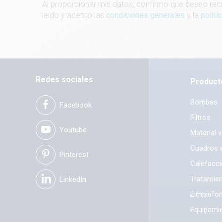
Al proporcionar mis datos, confirmo que deseo reci
leído y acepto las
condiciones generales
y la
polít
Redes sociales
Product
Bombas
Facebook
Filtros
Youtube
Material 
Cuadros e
Pinterest
Calefacc
Tratamien
LinkedIn
Limpiafo
Equipamie