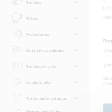
Bombas
Los 
Adem
Filtros
Proyectores
Pre
Material vaso piscina
¿Cómo
¿Qué 
Bombas de calor
Obse
Limpiafondos
debo
Tratamiento del agua
Mantenimiento de