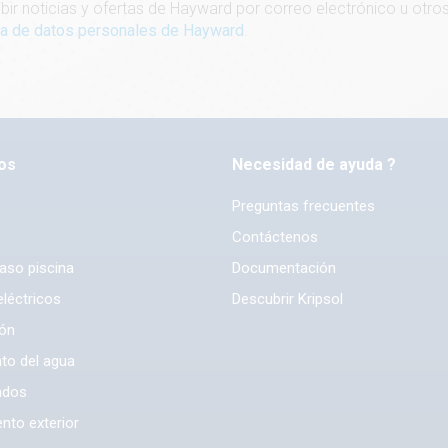
bir noticias y ofertas de Hayward por correo electrónico u ot
ica de datos personales de Hayward
.
os
Necesidad de ayuda ?
Preguntas frecuentes
Contáctenos
vaso piscina
Documentación
léctricos
Descubrir Kripsol
ión
to del agua
ndos
nto exterior