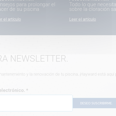
nsejos para prolongar el
Todo lo que necesit
acer de su piscina
sobre la cloración sa
r el artículo
Leer el artículo
RA NEWSLETTER.
 mantenimiento y la renovación de tu piscina, ¡Hayward está aquí
 electrónico.
DESEO SUSCRIBIRME.