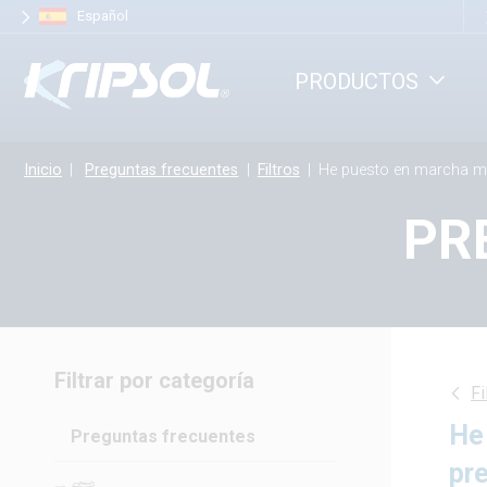
Panel de gestión de cookies
Español
PRODUCTOS
Inicio
Preguntas frecuentes
Filtros
He puesto en marcha mi piscina de nuevo pero mi manómetro indica une presión alta, de 3
PR
Filtrar por categoría
Fi
He
Preguntas frecuentes
pre