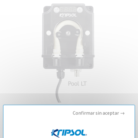
Regulación Química POOL LT,
Confirmar sin aceptar →
POOL PH, POOL RX y POOL RX
SOCKET