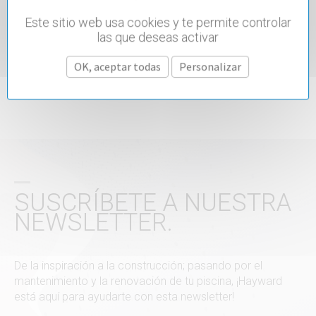
Una nueva generación de regulación
Este sitio web usa cookies y te permite controlar
química
las que deseas activar
OK, aceptar todas
Personalizar
VER
SUSCRÍBETE A NUESTRA
NEWSLETTER.
De la inspiración a la construcción; pasando por el
mantenimiento y la renovación de tu piscina, ¡Hayward
está aquí para ayudarte con esta newsletter!