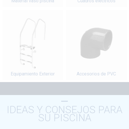
Material vaso piscina
Cuadros eléctricos
Equipamiento Exterior
Accesorios de PVC
IDEAS Y CONSEJOS PARA
SU PISCINA