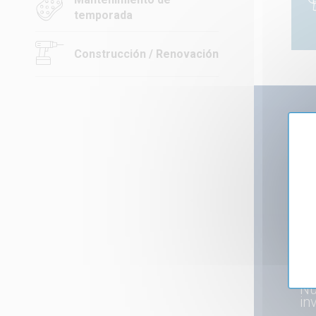
temporada
Construcción / Renovación
A
PO
Nu
in