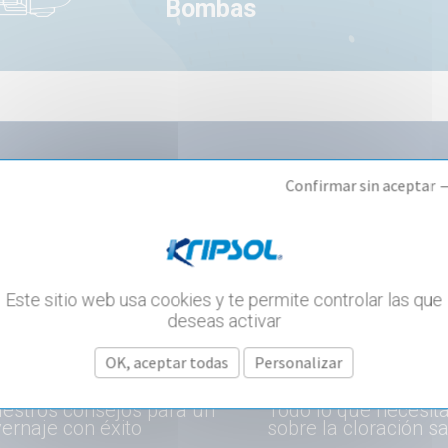
Bombas
Confirmar sin aceptar 
RTÍCULOS SOBRE EL MISMO
Este sitio web usa cookies y te permite controlar las que
deseas activar
OK, aceptar todas
Personalizar
OL MAINTENANCE
POOL CONSTRUCTION
estros consejos para un
Todo lo que necesit
vernaje con éxito
sobre la cloración sa