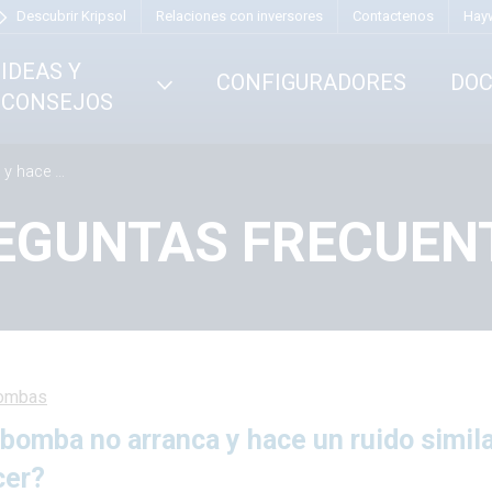
Descubrir Kripsol
Relaciones con inversores
Contactenos
Hay
IDEAS Y
CONFIGURADORES
DO
CONSEJOS
trico, ¿qué debo hacer?
EGUNTAS FRECUEN
ombas
bomba no arranca y hace un ruido simila
cer?