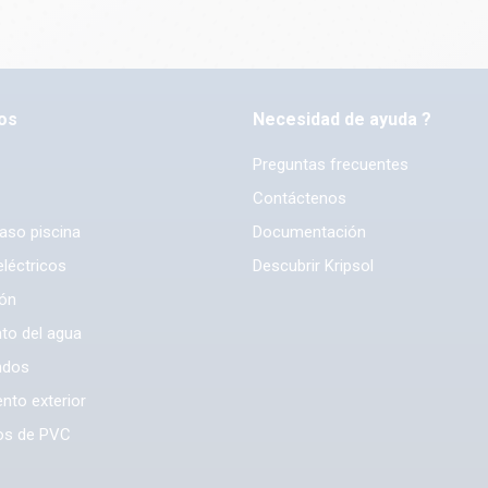
os
Necesidad de ayuda ?
Preguntas frecuentes
Contáctenos
vaso piscina
Documentación
léctricos
Descubrir Kripsol
ión
to del agua
ndos
nto exterior
os de PVC