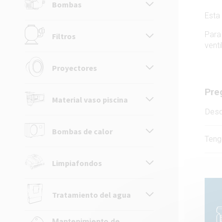
Bombas
Esta
Para
Filtros
vent
Proyectores
Pre
Material vaso piscina
Desd
Bombas de calor
Teng
Limpiafondos
Tratamiento del agua
Mantenimiento de