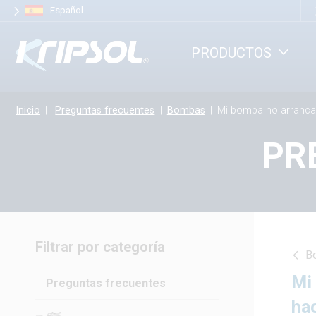
Panel de gestión de cookies
Español
PRODUCTOS
Inicio
Preguntas frecuentes
Bombas
Mi bomba no arranca y hace un ruido similar a un gruñido eléc
PR
Filtrar por categoría
B
Mi 
Preguntas frecuentes
ha