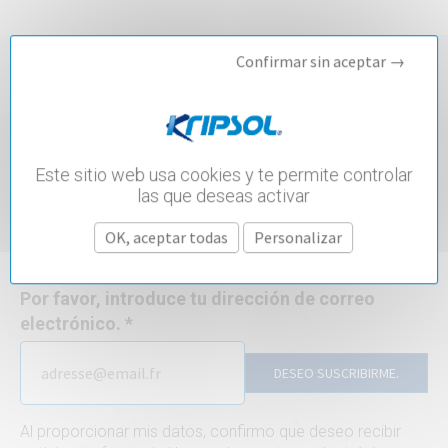
Confirmar sin aceptar →
SUSCRÍBETE A NUESTRA
NEWSLETTER.
Este sitio web usa cookies y te permite controlar
las que deseas activar
De la inspiración a la construcción; pasando por el
mantenimiento y la renovación de tu piscina, ¡Hayward
OK, aceptar todas
Personalizar
está aquí para ayudarte con esta newsletter!
Por favor, introduce tu dirección de correo
electrónico.
DESEO SUSCRIBIRME.
Al proporcionar mis datos, confirmo que deseo recibir