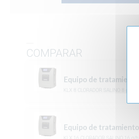
COMPARAR
Equipo de tratamient
KLX 8 CLORADOR SALINO 8 g/h
Equipo de tratamient
KLX 16 CLORADOR SALINO 16 g/h