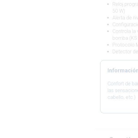
Reloj progr
50 W)
Alerta de ni
Configuració
Controla la
bomba (KS E
Protocolo 
Detector de
Informació
Confort de bañ
las sensacion
cabello, etc.)