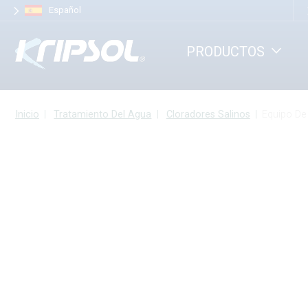
Panel de gestión de cookies
Español
PRODUCTOS
Inicio
Tratamiento Del Agua
Cloradores Salinos
Equipo De Trat