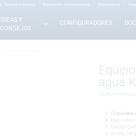
Descubrir Kripsol
Relaciones con inversores
Contactenos
Hay
IDEAS Y
CONFIGURADORES
DO
CONSEJOS
amiento De Agua Klx Y Klx Ls
1
/
7
Equipo
agua K
Control y cloració
Disponible 
Dispositivo
Display grá
Amplio rang