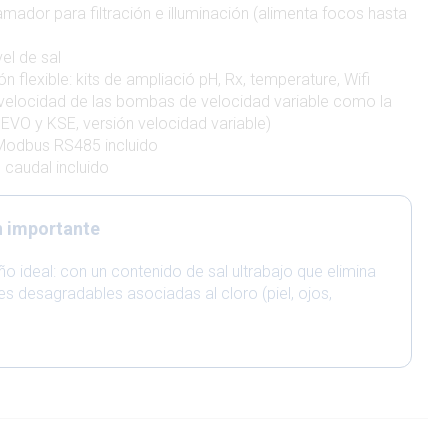
amador para filtración e illuminación (alimenta focos hasta
vel de sal
n flexible: kits de ampliació pH, Rx, temperature, Wifi
 velocidad de las bombas de velocidad variable como la
VO y KSE, versión velocidad variable)
Modbus RS485 incluido
 caudal incluido
n importante
o ideal: con un contenido de sal ultrabajo que elimina
es desagradables asociadas al cloro (piel, ojos,